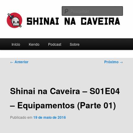
Pular
Falamos sobre kendo, mas não leve a gente a sério
para
Pesqu
o
conteúdo
Shinai na Caveira
principal
Menu
Início
Kendo
Podcast
Sobre
principal
Navegação
←
Anterior
Próximo
→
de
posts
Shinai na Caveira – S01E04
– Equipamentos (Parte 01)
Publicado em
19 de maio de 2016