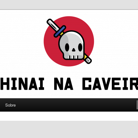
leve a gente a sério
eira
Sobre