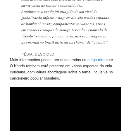
mente cheia de rancor e obscenidades.
Atualmente, o kendo foi atingido de um nível de
globalização infame, e hoje em dia são usadas espadas
de bambu chinesas, equipamentos taiwaneses, gritos
em japonês e roupas de mangá. O kendo é chamado de
“kendo” em todo o planeta terra, mas os portugueses
que moram no brasil insistem em chamar de “quendô”.
PÉDIA, DESCICLO
Mais informações podem ser encontradas no
artigo refer
ente.
O Kendo também está presente em vários aspectos da vida
cotidiana, com várias abordagens sobre o tema, inclusive no
cancioneiro popular brasileiro.