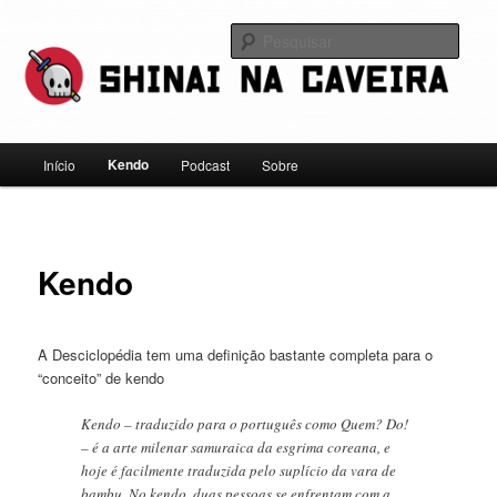
Pular
Falamos sobre kendo, mas não leve a gente a sério
para
Pesqu
o
conteúdo
Shinai na Caveira
principal
Menu
Kendo
Início
Podcast
Sobre
principal
Kendo
A Desciclopédia tem uma definição bastante completa para o
“conceito” de kendo
Kendo – traduzido para o português como Quem? Do!
– é a arte milenar samuraica da esgrima coreana, e
hoje é facilmente traduzida pelo suplício da vara de
bambu. No kendo, duas pessoas se enfrentam com a