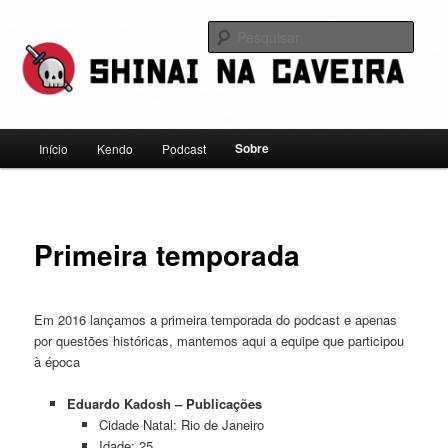
Pular
Falamos sobre kendo, mas não leve a gente a sério
para
Pesqu
o
conteúdo
Shinai na Caveira
principal
Menu
Sobre
Início
Kendo
Podcast
principal
Primeira temporada
Em 2016 lançamos a primeira temporada do podcast e apenas
por questões históricas, mantemos aqui a equipe que participou
à época
Eduardo Kadosh – Publicações
Cidade Natal: Rio de Janeiro
Idade: 25