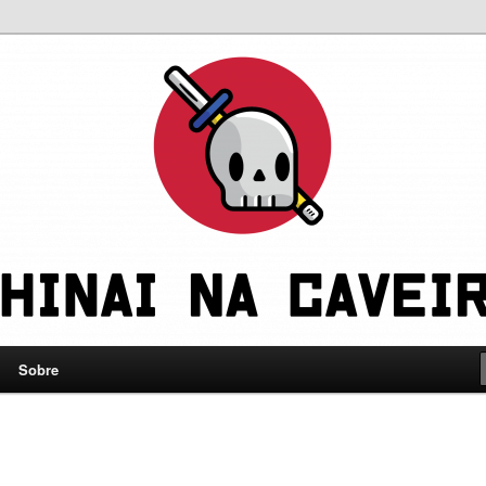
leve a gente a sério
eira
Sobre