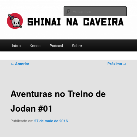
Pular
Falamos sobre kendo, mas não leve a gente a sério
para
Pesqu
o
conteúdo
Shinai na Caveira
principal
Menu
Início
Kendo
Podcast
Sobre
principal
Navegação
←
Anterior
Próximo
→
de
posts
Aventuras no Treino de
Jodan #01
Publicado em
27 de maio de 2016