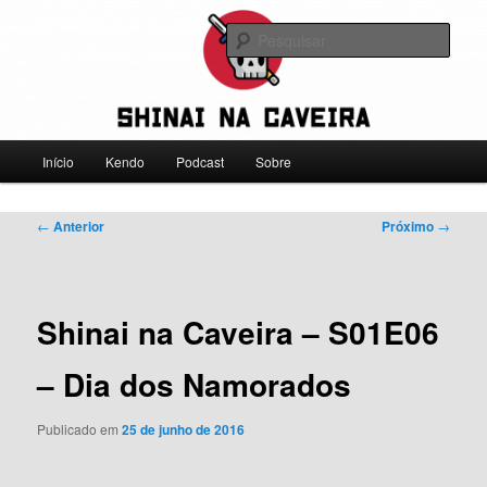
Pular
Falamos sobre kendo, mas não leve a gente a sério
para
Pesqu
o
conteúdo
Shinai na Caveira
principal
Menu
Início
Kendo
Podcast
Sobre
principal
Navegação
←
Anterior
Próximo
→
de
posts
Shinai na Caveira – S01E06
– Dia dos Namorados
Publicado em
25 de junho de 2016