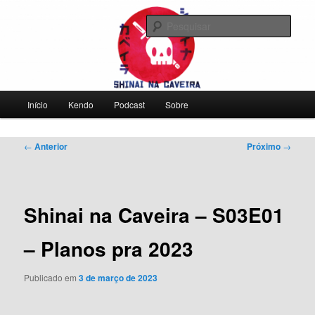
Pular
Falamos sobre kendo, mas não leve a gente a sério
para
Pesqu
o
conteúdo
Shinai na Caveira
principal
Menu
Início
Kendo
Podcast
Sobre
principal
Navegação
←
Anterior
Próximo
→
de
posts
Shinai na Caveira – S03E01
– Planos pra 2023
Publicado em
3 de março de 2023