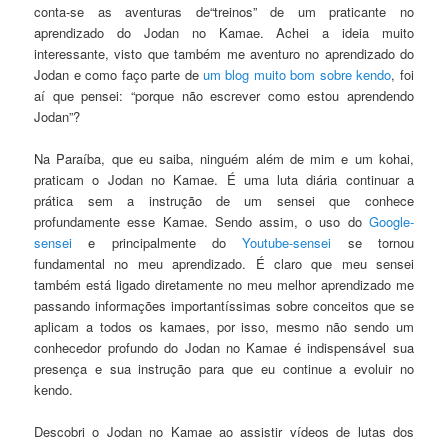
conta-se as aventuras de“treinos” de um praticante no
aprendizado do Jodan no Kamae. Achei a ideia muito
interessante, visto que também me aventuro no aprendizado do
Jodan e como faço parte de
um blog muito bom sobre kendo
, foi
aí que pensei: “porque não escrever como estou aprendendo
Jodan”?
Na Paraíba, que eu saiba, ninguém além de mim e um kohai,
praticam o Jodan no Kamae. É uma luta diária continuar a
prática sem a instrução de um sensei que conhece
profundamente esse Kamae. Sendo assim, o uso do
Google-
sensei
e principalmente do
Youtube-sensei
se tornou
fundamental no meu aprendizado. É claro que meu sensei
também está ligado diretamente no meu melhor aprendizado me
passando informações importantíssimas sobre conceitos que se
aplicam a todos os kamaes, por isso, mesmo não sendo um
conhecedor profundo do Jodan no Kamae é indispensável sua
presença e sua instrução para que eu continue a evoluir no
kendo.
Descobri o Jodan no Kamae ao assistir vídeos de lutas dos