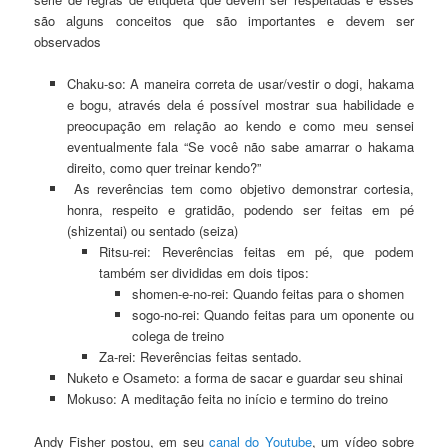
são alguns conceitos que são importantes e devem ser
observados
Chaku-so: A maneira correta de usar/vestir o dogi, hakama
e bogu, através dela é possível mostrar sua habilidade e
preocupação em relação ao kendo e como meu sensei
eventualmente fala “Se você não sabe amarrar o hakama
direito, como quer treinar kendo?”
As reverências tem como objetivo demonstrar cortesia,
honra, respeito e gratidão, podendo ser feitas em pé
(shizentai) ou sentado (seiza)
Ritsu-rei: Reverências feitas em pé, que podem
também ser divididas em dois tipos:
shomen-e-no-rei: Quando feitas para o shomen
sogo-no-rei: Quando feitas para um oponente ou
colega de treino
Za-rei: Reverências feitas sentado.
Nuketo e Osameto: a forma de sacar e guardar seu shinai
Mokuso: A meditação feita no início e termino do treino
Andy Fisher postou, em seu
canal do Youtube
, um vídeo sobre