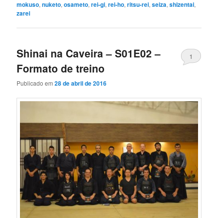
mokuso
,
nuketo
,
osameto
,
rei-gi
,
rei-ho
,
ritsu-rei
,
seiza
,
shizentai
,
zarei
Shinai na Caveira – S01E02 –
1
Formato de treino
Publicado em
28 de abril de 2016