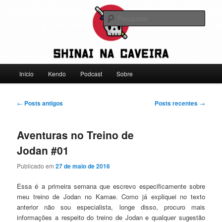
Pular
Pular
Falamos sobre kendo, mas não leve a gente a sério
para
para
Pesqu
o
o
conteúdo
conteúdo
Shinai na Caveira
principal
secundário
Menu
Início
Kendo
Podcast
Sobre
principal
Navegação
←
Posts antigos
Posts recentes
→
de
posts
Aventuras no Treino de
Jodan #01
Publicado em
27 de maio de 2016
Essa é a primeira semana que escrevo especificamente sobre
meu treino de Jodan no Kamae. Como já expliquei no texto
anterior não sou especialista, longe disso, procuro mais
informações a respeito do treino de Jodan e qualquer sugestão