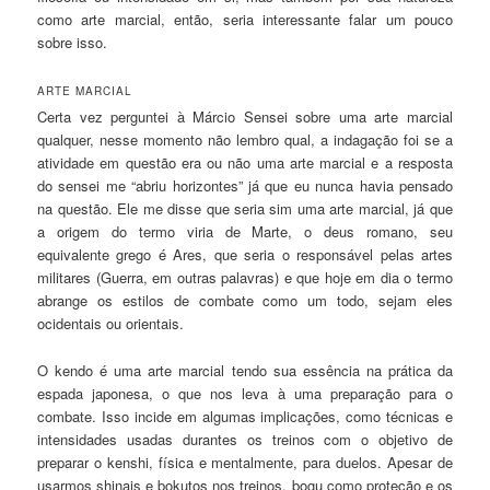
como arte marcial, então, seria interessante falar um pouco
sobre isso.
ARTE MARCIAL
Certa vez perguntei à Márcio Sensei sobre uma arte marcial
qualquer, nesse momento não lembro qual, a indagação foi se a
atividade em questão era ou não uma arte marcial e a resposta
do sensei me “abriu horizontes” já que eu nunca havia pensado
na questão. Ele me disse que seria sim uma arte marcial, já que
a origem do termo viria de Marte, o deus romano, seu
equivalente grego é Ares, que seria o responsável pelas artes
militares (Guerra, em outras palavras) e que hoje em dia o termo
abrange os estilos de combate como um todo, sejam eles
ocidentais ou orientais.
O kendo é uma arte marcial tendo sua essência na prática da
espada japonesa, o que nos leva à uma preparação para o
combate. Isso incide em algumas implicações, como técnicas e
intensidades usadas durantes os treinos com o objetivo de
preparar o kenshi, física e mentalmente, para duelos. Apesar de
usarmos shinais e bokutos nos treinos, bogu como proteção e os