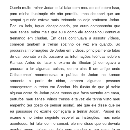
Queria muito treinar Jodan e fui falar com meu sensei sobre isso,
para minha frustração ele não permitiu, mas descobri que um
senpai que não estava mais treinando no dojo praticava Jodan.
Por um lado, fiquei decepcionado, por outro compreendia que
meu sensei sabia mais que eu e como ele aconselhou continuei
treinando em chudan. Em casa continuava a assistir vídeos,
comecei também a treinar sozinho de vez em quando. Só
procurava informações de Jodan em vídeos, principalmente lutas
de campeonato e não buscava as informações teóricas sobre o
Kamae. Antes de fazer o exame de Shodan já começava a
procurar e ler algumas coisas, dentre elas li um artigo onde
Chiba-sensei recomendava a prática de Jodan no kamae
somente a partir de nidan, embora algumas pessoas
começassem o treino em Shodan. Na ilusão de que já sabia
alguma coisa de Jodan pelos treinos que fazia sozinho em casa,
perturbei meu sensei vários treinos e talvez ele tenha visto meu
empenho (eu gosto de pensar assim), até que ele disse que se
eu passasse no exame começaria a treinar Jodan. Passei no
exame e no treino seguinte esperei as instruções, mas nada
aconteceu, fui falar com o sensei, ele me disse que eu deveria
manter meus treinos no dojo com chudan e em casa fazer