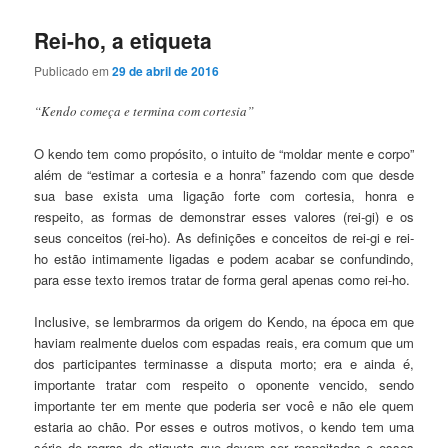
Rei-ho, a etiqueta
Publicado em
29 de abril de 2016
“Kendo começa e termina com cortesia”
O kendo tem como propósito, o intuito de “moldar mente e corpo”
além de “estimar a cortesia e a honra” fazendo com que desde
sua base exista uma ligação forte com cortesia, honra e
respeito, as formas de demonstrar esses valores (rei-gi) e os
seus conceitos (rei-ho). As definições e conceitos de rei-gi e rei-
ho estão intimamente ligadas e podem acabar se confundindo,
para esse texto iremos tratar de forma geral apenas como rei-ho.
Inclusive, se lembrarmos da origem do Kendo, na época em que
haviam realmente duelos com espadas reais, era comum que um
dos participantes terminasse a disputa morto; era e ainda é,
importante tratar com respeito o oponente vencido, sendo
importante ter em mente que poderia ser você e não ele quem
estaria ao chão. Por esses e outros motivos, o kendo tem uma
série de regras de etiqueta que devem ser respeitadas e esses