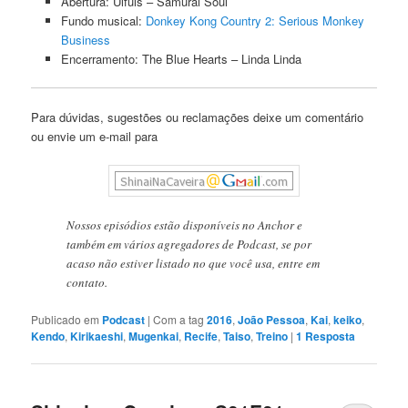
Abertura: Ulfuls – Samurai Soul
Fundo musical:
Donkey Kong Country 2: Serious Monkey
Business
Encerramento: The Blue Hearts – Linda Linda
Para dúvidas, sugestões ou reclamações deixe um comentário
ou envie um e-mail para
Nossos episódios estão disponíveis no Anchor e
também em vários agregadores de Podcast, se por
acaso não estiver listado no que você usa, entre em
contato.
Publicado em
Podcast
|
Com a tag
2016
,
João Pessoa
,
Kai
,
keiko
,
Kendo
,
Kirikaeshi
,
Mugenkai
,
Recife
,
Taiso
,
Treino
|
1
Resposta