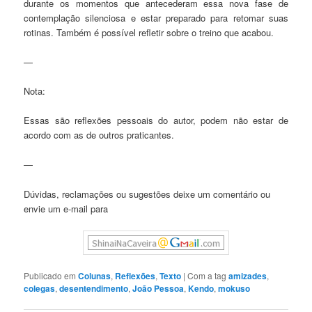
durante os momentos que antecederam essa nova fase de
contemplação silenciosa e estar preparado para retomar suas
rotinas. Também é possível refletir sobre o treino que acabou.
—
Nota:
Essas são reflexões pessoais do autor, podem não estar de
acordo com as de outros praticantes.
—
Dúvidas, reclamações ou sugestões deixe um comentário ou
envie um e-mail para
Publicado em
Colunas
,
Reflexões
,
Texto
|
Com a tag
amizades
,
colegas
,
desentendimento
,
João Pessoa
,
Kendo
,
mokuso