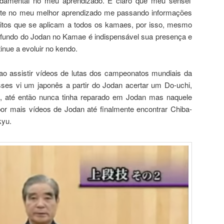
ndamental no meu aprendizado. É claro que meu sensei
nte no meu melhor aprendizado me passando informações
itos que se aplicam a todos os kamaes, por isso, mesmo
fundo do Jodan no Kamae é indispensável sua presença e
inue a evoluir no kendo.
o assistir vídeos de lutas dos campeonatos mundiais da
es vi um japonês a partir do Jodan acertar um Do-uchi,
o, até então nunca tinha reparado em Jodan mas naquele
r mais vídeos de Jodan até finalmente encontrar Chiba-
kyu.