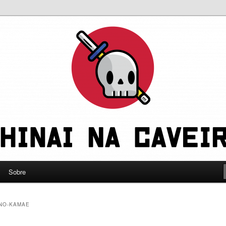
leve a gente a sério
eira
Sobre
NO-KAMAE