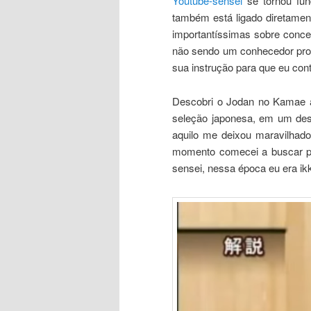
Youtube-sensei
se tornou fu
também está ligado diretame
importantíssimas sobre conce
não sendo um conhecedor pro
sua instrução para que eu cont
Descobri o Jodan no Kamae a
seleção japonesa, em um dess
aquilo me deixou maravilhad
momento comecei a buscar po
sensei, nessa época eu era ik