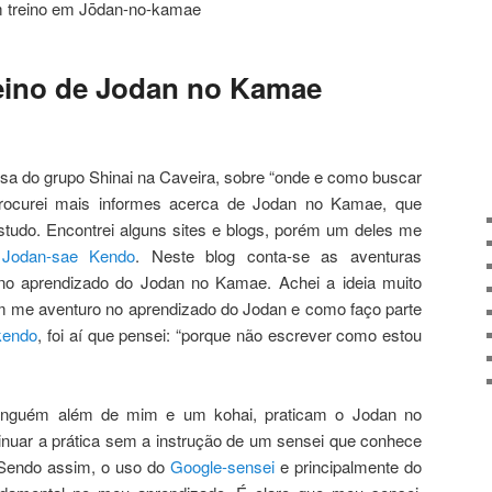
m treino em Jōdan-no-kamae
eino de Jodan no Kamae
sa do grupo Shinai na Caveira, sobre “onde e como buscar
procurei mais informes acerca de Jodan no Kamae, que
studo. Encontrei alguns sites e blogs, porém um deles me
o
Jodan-sae Kendo
. Neste blog conta-se as aventuras
 no aprendizado do Jodan no Kamae. Achei a ideia muito
ém me aventuro no aprendizado do Jodan e como faço parte
kendo
, foi aí que pensei: “porque não escrever como estou
ninguém além de mim e um kohai, praticam o Jodan no
inuar a prática sem a instrução de um sensei que conhece
Sendo assim, o uso do
Google-sensei
e principalmente do