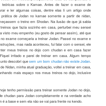
 teóricas sobre o Kamae. Antes de fazer o exame de
ar e ler algumas coisas, dentre elas li um artigo onde
prática de Jodan no kamae somente a partir de nidan,
çassem o treino em Shodan. Na ilusão de que já sabia
treinos que fazia sozinho em casa, perturbei meu sensei
enha visto meu empenho (eu gosto de pensar assim), até que
 no exame começaria a treinar Jodan. Passei no exame e
instruções, mas nada aconteceu, fui falar com o sensei, ele
nter meus treinos no dojo com chudan e em casa fazer
Fiquei irritado e parei de treinar em casa. Algum tempo
sunto descobri que
sem um bom chudan não existe Jodan
.
 Nidan, minha atual graduação, voltei a treinar em casa,
anhando mais espaço nos meus treinos no dojo, inclusive
oje tenho permissão para treinar somente Jodan no dojo,
o de chudan para Jodan completamente e na verdade acho
n é a base e sem ela não se vai para frente no kendo.