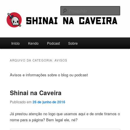
Pular
Pular
Falamos sobre kendo, mas não leve a gente a sério
para
para
Pesqu
o
o
conteúdo
conteúdo
Shinai na Caveira
principal
secundário
Menu
Início
Kendo
Podcast
Sobre
principal
ARQUIVO DA CATEGORIA:
AVISOS
Avisos e informações sobre o blog ou podcast
Shinai na Caveira
Publicado em
26 de junho de 2016
Já prestou atenção no logo que usamos aqui e de onde tiramos o
nome para a página? Bem legal ele, né?