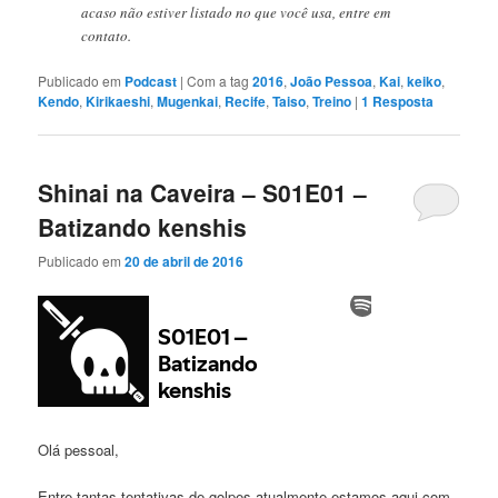
acaso não estiver listado no que você usa, entre em
contato.
Publicado em
Podcast
|
Com a tag
2016
,
João Pessoa
,
Kai
,
keiko
,
Kendo
,
Kirikaeshi
,
Mugenkai
,
Recife
,
Taiso
,
Treino
|
1
Resposta
Shinai na Caveira – S01E01 –
Batizando kenshis
Publicado em
20 de abril de 2016
Olá pessoal,
Entre tantas tentativas de golpes atualmente estamos aqui com