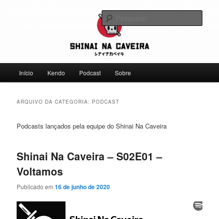
Pular
Pular
Falamos sobre kendo, mas não leve a gente a sério
para
para
Pesqu
o
o
conteúdo
conteúdo
Shinai na Caveira
principal
secundário
Menu
Início
Kendo
Podcast
Sobre
principal
ARQUIVO DA CATEGORIA:
PODCAST
Podcasts lançados pela equipe do Shinai Na Caveira
Shinai Na Caveira – S02E01 –
Voltamos
Publicado em
16 de junho de 2020