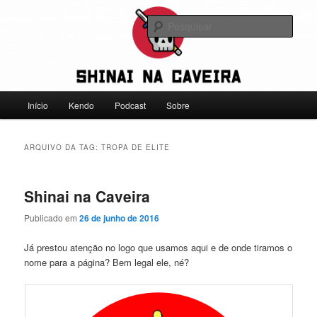
Pular
Pular
Falamos sobre kendo, mas não leve a gente a sério
para
para
Pesqu
o
o
conteúdo
conteúdo
Shinai na Caveira
principal
secundário
Menu
Início
Kendo
Podcast
Sobre
principal
ARQUIVO DA TAG:
TROPA DE ELITE
Shinai na Caveira
Publicado em
26 de junho de 2016
Já prestou atenção no logo que usamos aqui e de onde tiramos o
nome para a página? Bem legal ele, né?