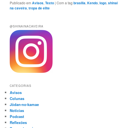
Publicado em
Avisos
,
Texto
|
Com a tag
brasilia
,
Kendo
,
logo
,
shinai
na caveira
,
tropa de elite
@SHINAINACAVEIRA
CATEGORIAS
Avisos
Colunas
Jōdan-no-kamae
Notícias
Podcast
Reflexões