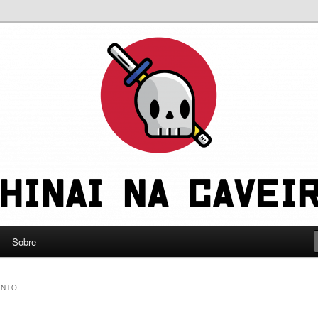
leve a gente a sério
eira
Sobre
ENTO