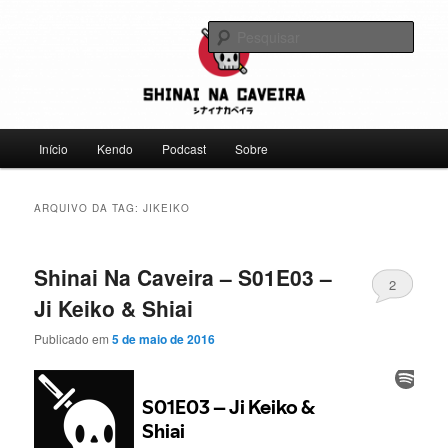
Pular
Pular
Falamos sobre kendo, mas não leve a gente a sério
para
para
Pesqu
o
o
conteúdo
conteúdo
Shinai na Caveira
principal
secundário
Menu
Início
Kendo
Podcast
Sobre
principal
ARQUIVO DA TAG:
JIKEIKO
Shinai Na Caveira – S01E03 –
2
Ji Keiko & Shiai
Publicado em
5 de maio de 2016