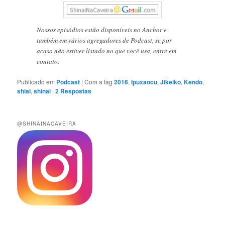
Nossos episódios estão disponíveis no Anchor e
também em vários agregadores de Podcast, se por
acaso não estiver listado no que você usa, entre em
contato.
Publicado em
Podcast
|
Com a tag
2016
,
Ipuxaocu
,
Jikeiko
,
Kendo
,
shiai
,
shinai
|
2
Respostas
@SHINAINACAVEIRA