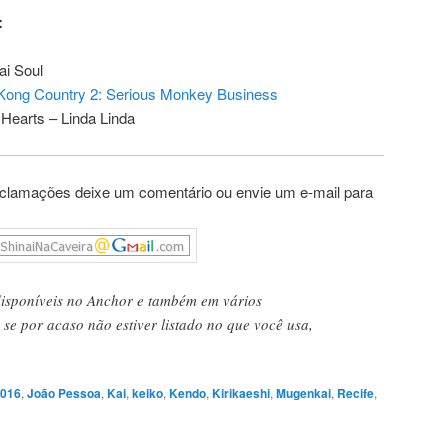
:
ai Soul
ong Country 2: Serious Monkey Business
Hearts – Linda Linda
eclamações deixe um comentário ou envie um e-mail para
disponíveis no Anchor e também em vários
se por acaso não estiver listado no que você usa,
016
,
João Pessoa
,
Kai
,
keiko
,
Kendo
,
Kirikaeshi
,
Mugenkai
,
Recife
,