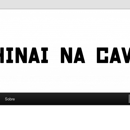
leve a gente a sério
eira
Sobre