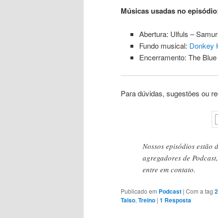
Músicas usadas no episódio
Abertura: Ulfuls – Samur
Fundo musical:
Donkey K
Encerramento: The Blue 
Para dúvidas, sugestões ou r
Nossos episódios estão 
agregadores de Podcast, 
entre em contato.
Publicado em
Podcast
|
Com a tag
2
Taiso
,
Treino
|
1
Resposta