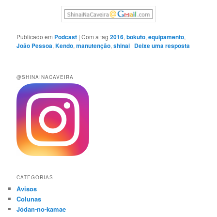
Publicado em
Podcast
|
Com a tag
2016
,
bokuto
,
equipamento
,
João Pessoa
,
Kendo
,
manutenção
,
shinai
|
Deixe uma resposta
@SHINAINACAVEIRA
CATEGORIAS
Avisos
Colunas
Jōdan-no-kamae