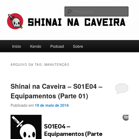
Pular
Pular
Falamos sobre kendo, mas não leve a gente a sério
para
para
Pesqu
o
o
conteúdo
conteúdo
Shinai na Caveira
principal
secundário
Menu
Início
Kendo
Podcast
Sobre
principal
ARQUIVO DA TAG:
MANUTENÇÃO
Shinai na Caveira – S01E04 –
Equipamentos (Parte 01)
Publicado em
19 de maio de 2016