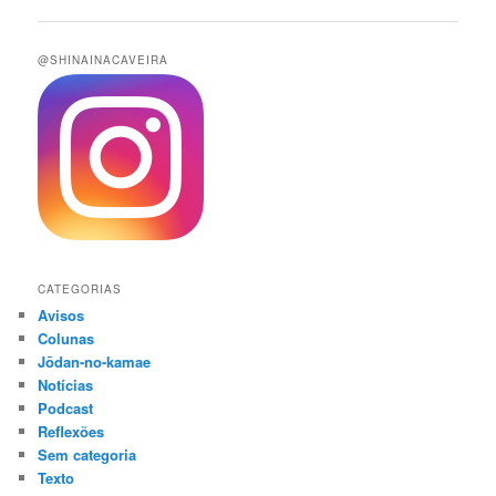
de
posts
@SHINAINACAVEIRA
CATEGORIAS
Avisos
Colunas
Jōdan-no-kamae
Notícias
Podcast
Reflexões
Sem categoria
Texto