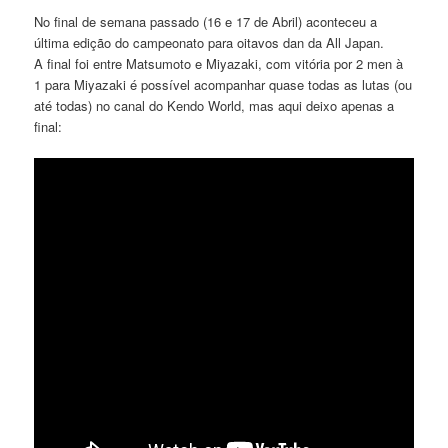
No final de semana passado (16 e 17 de Abril) aconteceu a
última edição do campeonato para oitavos dan da All Japan.
A final foi entre Matsumoto e Miyazaki, com vitória por 2 men à
1 para Miyazaki é possível acompanhar quase todas as lutas (ou
até todas) no canal do Kendo World, mas aqui deixo apenas a
final: