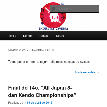
Pular
Pular
Falamos sobre kendo, mas não leve a gente a sério
para
para
Pesqu
o
o
conteúdo
conteúdo
Shinai na Caveira
principal
secundário
Menu
Início
Kendo
Podcast
Sobre
principal
ARQUIVO DA CATEGORIA:
TEXTO
Todos posts em texto, sejam reflexões, noticias ou avisos.
Navegação
Posts recentes
→
de
posts
Final do 14o. “All Japan 8-
dan Kendo Championships”
Publicado em
19 de abril de 2016