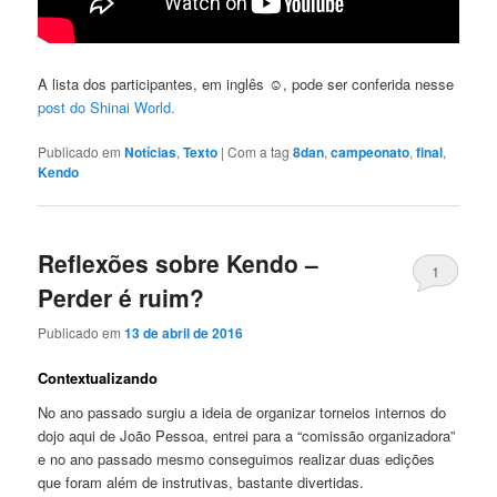
A lista dos participantes, em inglês ☺, pode ser conferida nesse
post do Shinai World.
Publicado em
Notícias
,
Texto
|
Com a tag
8dan
,
campeonato
,
final
,
Kendo
Reflexões sobre Kendo –
1
Perder é ruim?
Publicado em
13 de abril de 2016
Contextualizando
No ano passado surgiu a ideia de organizar torneios internos do
dojo aqui de João Pessoa, entrei para a “comissão organizadora”
e no ano passado mesmo conseguimos realizar duas edições
que foram além de instrutivas, bastante divertidas.