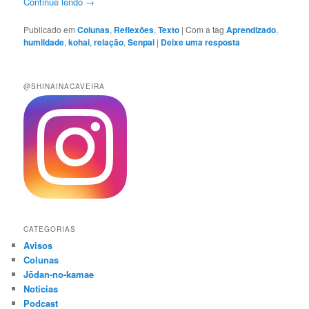
Continue lendo
→
Publicado em
Colunas
,
Reflexões
,
Texto
|
Com a tag
Aprendizado
,
humildade
,
kohai
,
relação
,
Senpai
|
Deixe uma resposta
@SHINAINACAVEIRA
CATEGORIAS
Avisos
Colunas
Jōdan-no-kamae
Notícias
Podcast