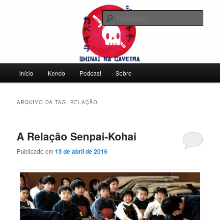
Pular
Pular
Falamos sobre kendo, mas não leve a gente a sério
para
para
Pesqu
o
o
conteúdo
conteúdo
Shinai na Caveira
principal
secundário
Menu
Início
Kendo
Podcast
Sobre
principal
ARQUIVO DA TAG:
RELAÇÃO
A Relação Senpai-Kohai
Publicado em
13 de abril de 2016