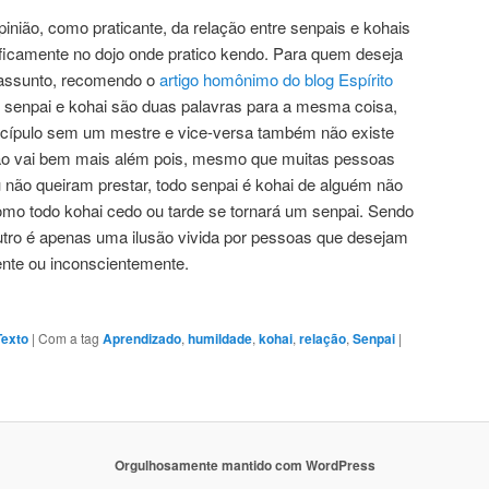
pinião, como praticante, da relação entre senpais e kohais
ficamente no dojo onde pratico kendo. Para quem deseja
 assunto, recomendo o
artigo homônimo do blog Espírito
 senpai e kohai são duas palavras para a mesma coisa,
cípulo sem um mestre e vice-versa também não existe
ão vai bem mais além pois, mesmo que muitas pessoas
 não queiram prestar, todo senpai é kohai de alguém não
mo todo kohai cedo ou tarde se tornará um senpai. Sendo
utro é apenas uma ilusão vivida por pessoas que desejam
ente ou inconscientemente.
Texto
|
Com a tag
Aprendizado
,
humildade
,
kohai
,
relação
,
Senpai
|
Orgulhosamente mantido com WordPress