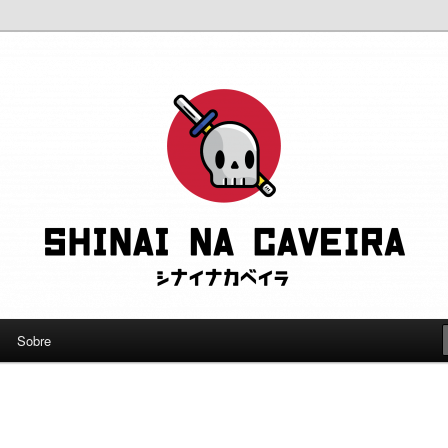
leve a gente a sério
eira
Sobre