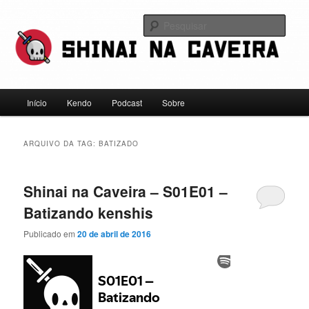
Pular
Pular
Falamos sobre kendo, mas não leve a gente a sério
para
para
Pesqu
o
o
conteúdo
conteúdo
Shinai na Caveira
principal
secundário
Menu
Início
Kendo
Podcast
Sobre
principal
ARQUIVO DA TAG:
BATIZADO
Shinai na Caveira – S01E01 –
Batizando kenshis
Publicado em
20 de abril de 2016