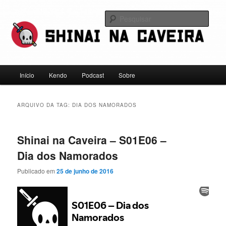
Pular
Pular
Falamos sobre kendo, mas não leve a gente a sério
para
para
Pesqu
o
o
conteúdo
conteúdo
Shinai na Caveira
principal
secundário
Menu
Início
Kendo
Podcast
Sobre
principal
ARQUIVO DA TAG:
DIA DOS NAMORADOS
Shinai na Caveira – S01E06 –
Dia dos Namorados
Publicado em
25 de junho de 2016