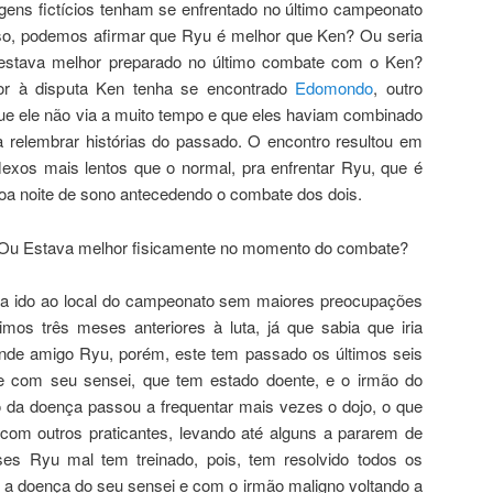
ns fictícios tenham se enfrentado no último campeonato
oso, podemos afirmar que Ryu é melhor que Ken? Ou seria
estava melhor preparado no último combate com o Ken?
ior à disputa Ken tenha se encontrado
Edomondo
, outro
ue ele não via a muito tempo e que eles haviam combinado
a relembrar histórias do passado. O encontro resultou em
xos mais lentos que o normal, pra enfrentar Ryu, que é
oa noite de sono antecedendo o combate dos dois.
 Ou Estava melhor fisicamente no momento do combate?
ria ido ao local do campeonato sem maiores preocupações
timos três meses anteriores à luta, já que sabia que iria
ande amigo Ryu, porém, este tem passado os últimos seis
 com seu sensei, que tem estado doente, e o irmão do
o da doença passou a frequentar mais vezes o dojo, o que
om outros praticantes, levando até alguns a pararem de
ses Ryu mal tem treinado, pois, tem resolvido todos os
 a doença do seu sensei e com o irmão maligno voltando a