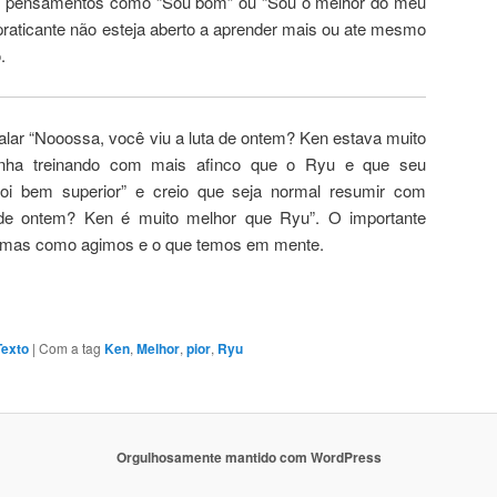
r pensamentos como “Sou bom” ou “Sou o melhor do meu
raticante não esteja aberto a aprender mais ou ate mesmo
.
lar “Nooossa, você viu a luta de ontem? Ken estava muito
inha treinando com mais afinco que o Ryu e que seu
oi bem superior” e creio que seja normal resumir com
 de ontem? Ken é muito melhor que Ryu”. O importante
 mas como agimos e o que temos em mente.
Texto
|
Com a tag
Ken
,
Melhor
,
pior
,
Ryu
Orgulhosamente mantido com WordPress