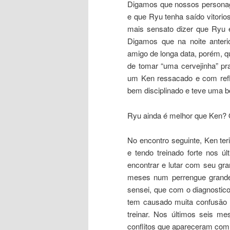
Digamos que nossos personage
e que Ryu tenha saído vitori
mais sensato dizer que Ryu 
Digamos que na noite anter
amigo de longa data, porém, q
de tomar “uma cervejinha” pr
um Ken ressacado e com refle
bem disciplinado e teve uma b
Ryu ainda é melhor que Ken?
No encontro seguinte, Ken te
e tendo treinado forte nos úl
encontrar e lutar com seu gr
meses num perrengue grande
sensei, que com o diagnostic
tem causado muita confusão c
treinar. Nos últimos seis me
conflitos que apareceram com