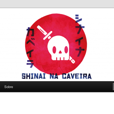
leve a gente a sério
eira
Sobre