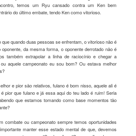
encontro, temos um Ryu cansado contra um Ken bem
ntrário do último embate, tendo Ken como vitorioso.
 que quando duas pessoas se enfrentam, o vitorioso não é
o oponente, da mesma forma, o oponente derrotado não é
s também extrapolar a linha de raciocínio e chegar a
e ou aquele campeonato eu sou bom? Ou estava melhor
es?
hor e pior são relativos, fulano é bom nisso, aquele ali é
é pior que fulano e já essa aqui do teu lado é ruim! Seria
a sabendo que estamos tomando como base momentos tão
ante?
m combate ou campeonato sempre temos oportunidades
 importante manter esse estado mental de que, devemos