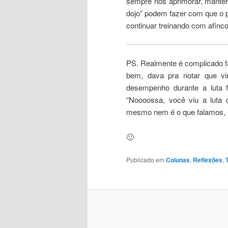
sempre nos aprimorar, mante
dojo” podem fazer com que o p
continuar treinando com afinco
PS. Realmente é complicado fa
bem, dava pra notar que v
desempenho durante a luta f
“Noooossa, você viu a luta
mesmo nem é o que falamos,
🙂
Publicado em
Colunas
,
Reflexões
,