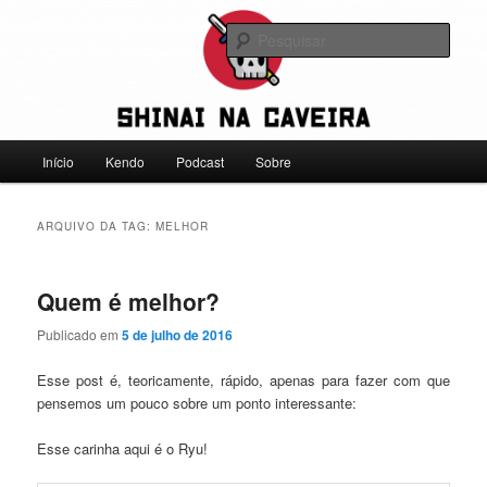
Pular
Pular
Falamos sobre kendo, mas não leve a gente a sério
para
para
Pesqu
o
o
conteúdo
conteúdo
Shinai na Caveira
principal
secundário
Menu
Início
Kendo
Podcast
Sobre
principal
ARQUIVO DA TAG:
MELHOR
Quem é melhor?
Publicado em
5 de julho de 2016
Esse post é, teoricamente, rápido, apenas para fazer com que
pensemos um pouco sobre um ponto interessante:
Esse carinha aqui é o Ryu!