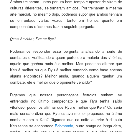
Ambos treinaram juntos por um bom tempo e apesar de virem de
culturas diferentes, se tornaram amigos. Por treinarem a mesma
arte marcial, no mesmo dojo, podemos supor que ambos tenham
se enfrentado várias vezes, tanto em treinos quanto em
campeonatos e isso nos traz a seguinte pergunta:
Quem é melhor, Ken ou Ryu?
Poderíamos responder essa pergunta analisando a série de
combates e verificando a quem pertence a maioria das vitórias,
aquele que ganhou mais é o melhor! Mas podemos afirmar que
Ken é melhor ou que Ryu é melhor tomando como base apenas
alguns encontros? Melhor ainda, quando alguém “ganha” um
combate, ele é melhor que o oponente vencido?
Digamos que nossos personagens fictícios tenham se
enfrentado no último campeonato e que Ryu tenha saído
vitorioso, podemos afirmar que Ryu é melhor que Ken? Ou seria
mais sensato dizer que Ryu estava melhor preparado no último
combate com o Ken? Digamos que na noite anterior à disputa
Ken tenha se encontrado
Edomondo
, outro amigo de longa data,
porém, que ele não via a muito tempo e que eles haviam