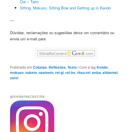
Out – Taito
Sitting, Mokuso, Sitting Bow and Getting up in Kendo
—
Dúvidas, reclamações ou sugestões deixe um comentário ou
envie um e-mail para
Publicado em
Colunas
,
Reflexões
,
Texto
|
Com a tag
Kendo
,
mokuso
,
nuketo
,
osameto
,
rei-gi
,
rei-ho
,
ritsu-rei
,
seiza
,
shizentai
,
zarei
@SHINAINACAVEIRA