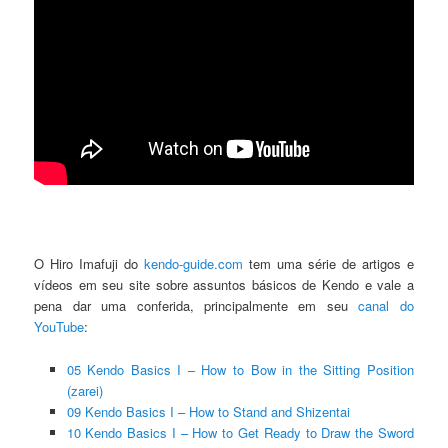
O Hiro Imafuji do
kendo-guide.com
tem uma série de artigos e
vídeos em seu site sobre assuntos básicos de Kendo e vale a
pena dar uma conferida, principalmente em seu
canal do
YouTube
:
05 Kendo Basics I – How to Bow in the Sitting Position
(zarei)
09 Kendo Basics I – How to Stand and Shizentai
10 Kendo Basics I – How to Get Ready to Draw the Sword