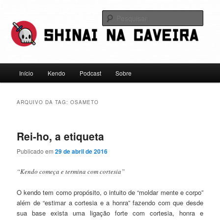
Pular
Pular
Falamos sobre kendo, mas não leve a gente a sério
para
para
Pesqu
o
o
conteúdo
conteúdo
Shinai na Caveira
principal
secundário
Menu
Início
Kendo
Podcast
Sobre
principal
ARQUIVO DA TAG:
OSAMETO
Rei-ho, a etiqueta
Publicado em
29 de abril de 2016
“Kendo começa e termina com cortesia”
O kendo tem como propósito, o intuito de “moldar mente e corpo”
além de “estimar a cortesia e a honra” fazendo com que desde
sua base exista uma ligação forte com cortesia, honra e