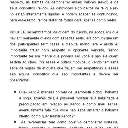
respeito, as formas de demonstrar esses valores (rei-gi) e os
seus conceitos (rei-ho). As definições e conceitos de rei-gi e rei-
ho estão intimamente ligadas e podem acabar se confundindo,
para esse texto iremos tratar de forma geral apenas como rei-ho.
Inclusive, se lembrarmos da origem do Kendo, na época em que
haviam realmente duelos com espadas reais, era comum que um
dos participantes terminasse a disputa morto; era e ainda é,
importante tratar com respeito o oponente vencido, sendo
importante ter em mente que poderia ser você e não ele quem
estaria ao chão. Por esses e outros motivos, o kendo tem uma
série de regras de etiqueta que devem ser respeitadas e esses
são alguns conceitos que são importantes e devem ser
observados
Chaku-so: A maneira correta de usar/vestir o dogi, hakama
e bogu, através dela é possível mostrar sua habilidade e
preocupação em relação ao kendo e como meu sensei
eventualmente fala “Se você não sabe amarrar o hakama
direito, como quer treinar kendo?”
As reverências tem como objetivo demonstrar cortesia,
honra, respeito e gratidão, podendo ser feitas em pé