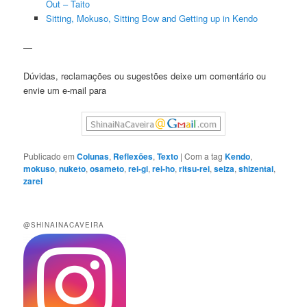
Out – Taito
Sitting, Mokuso, Sitting Bow and Getting up in Kendo
—
Dúvidas, reclamações ou sugestões deixe um comentário ou
envie um e-mail para
Publicado em
Colunas
,
Reflexões
,
Texto
|
Com a tag
Kendo
,
mokuso
,
nuketo
,
osameto
,
rei-gi
,
rei-ho
,
ritsu-rei
,
seiza
,
shizentai
,
zarei
@SHINAINACAVEIRA