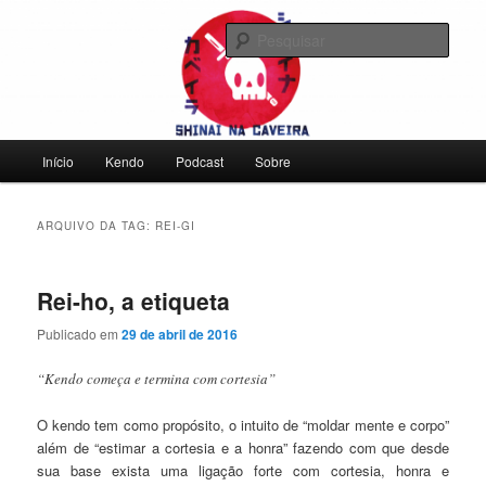
Pular
Pular
Falamos sobre kendo, mas não leve a gente a sério
para
para
Pesqu
o
o
conteúdo
conteúdo
Shinai na Caveira
principal
secundário
Menu
Início
Kendo
Podcast
Sobre
principal
ARQUIVO DA TAG:
REI-GI
Rei-ho, a etiqueta
Publicado em
29 de abril de 2016
“Kendo começa e termina com cortesia”
O kendo tem como propósito, o intuito de “moldar mente e corpo”
além de “estimar a cortesia e a honra” fazendo com que desde
sua base exista uma ligação forte com cortesia, honra e