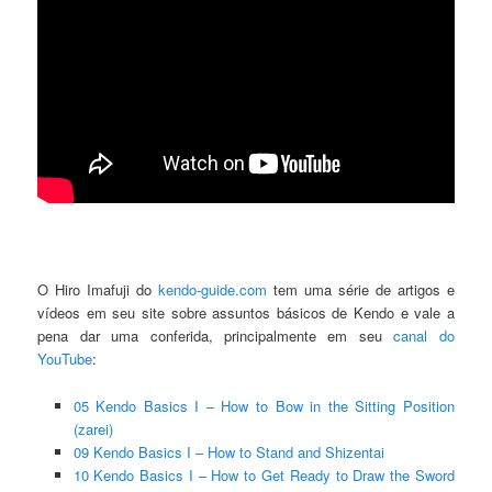
O Hiro Imafuji do
kendo-guide.com
tem uma série de artigos e
vídeos em seu site sobre assuntos básicos de Kendo e vale a
pena dar uma conferida, principalmente em seu
canal do
YouTube
:
05 Kendo Basics I – How to Bow in the Sitting Position
(zarei)
09 Kendo Basics I – How to Stand and Shizentai
10 Kendo Basics I – How to Get Ready to Draw the Sword