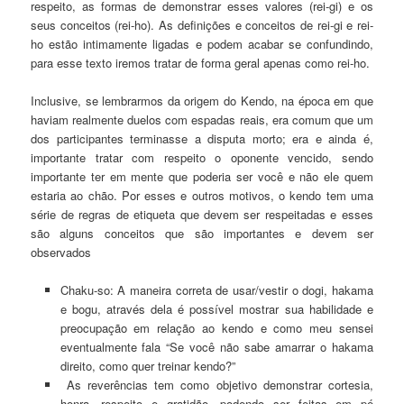
respeito, as formas de demonstrar esses valores (rei-gi) e os
seus conceitos (rei-ho). As definições e conceitos de rei-gi e rei-
ho estão intimamente ligadas e podem acabar se confundindo,
para esse texto iremos tratar de forma geral apenas como rei-ho.
Inclusive, se lembrarmos da origem do Kendo, na época em que
haviam realmente duelos com espadas reais, era comum que um
dos participantes terminasse a disputa morto; era e ainda é,
importante tratar com respeito o oponente vencido, sendo
importante ter em mente que poderia ser você e não ele quem
estaria ao chão. Por esses e outros motivos, o kendo tem uma
série de regras de etiqueta que devem ser respeitadas e esses
são alguns conceitos que são importantes e devem ser
observados
Chaku-so: A maneira correta de usar/vestir o dogi, hakama
e bogu, através dela é possível mostrar sua habilidade e
preocupação em relação ao kendo e como meu sensei
eventualmente fala “Se você não sabe amarrar o hakama
direito, como quer treinar kendo?”
As reverências tem como objetivo demonstrar cortesia,
honra, respeito e gratidão, podendo ser feitas em pé