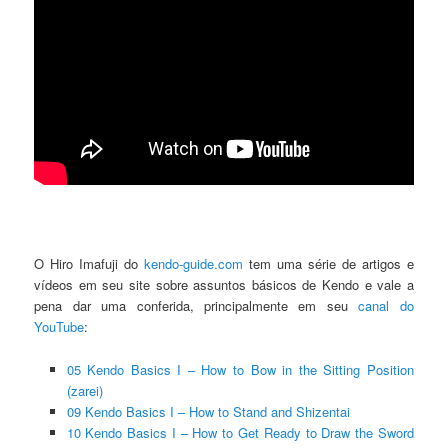
O Hiro Imafuji do
kendo-guide.com
tem uma série de artigos e
vídeos em seu site sobre assuntos básicos de Kendo e vale a
pena dar uma conferida, principalmente em seu
canal do
YouTube
:
05 Kendo Basics I – How to Bow in the Sitting Position
(zarei)
09 Kendo Basics I – How to Stand and Shizentai
10 Kendo Basics I – How to Get Ready to Draw the Sword