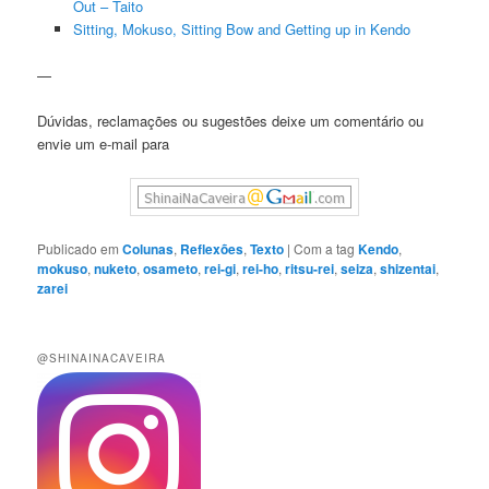
Out – Taito
Sitting, Mokuso, Sitting Bow and Getting up in Kendo
—
Dúvidas, reclamações ou sugestões deixe um comentário ou
envie um e-mail para
Publicado em
Colunas
,
Reflexões
,
Texto
|
Com a tag
Kendo
,
mokuso
,
nuketo
,
osameto
,
rei-gi
,
rei-ho
,
ritsu-rei
,
seiza
,
shizentai
,
zarei
@SHINAINACAVEIRA