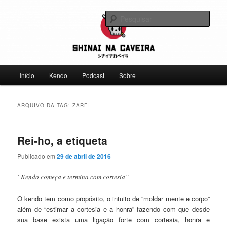
Pular
Pular
Falamos sobre kendo, mas não leve a gente a sério
para
para
Pesqu
o
o
conteúdo
conteúdo
Shinai na Caveira
principal
secundário
Menu
Início
Kendo
Podcast
Sobre
principal
ARQUIVO DA TAG:
ZAREI
Rei-ho, a etiqueta
Publicado em
29 de abril de 2016
“Kendo começa e termina com cortesia”
O kendo tem como propósito, o intuito de “moldar mente e corpo”
além de “estimar a cortesia e a honra” fazendo com que desde
sua base exista uma ligação forte com cortesia, honra e