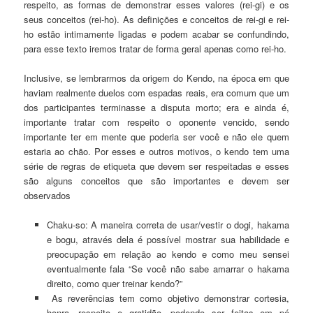
respeito, as formas de demonstrar esses valores (rei-gi) e os
seus conceitos (rei-ho). As definições e conceitos de rei-gi e rei-
ho estão intimamente ligadas e podem acabar se confundindo,
para esse texto iremos tratar de forma geral apenas como rei-ho.
Inclusive, se lembrarmos da origem do Kendo, na época em que
haviam realmente duelos com espadas reais, era comum que um
dos participantes terminasse a disputa morto; era e ainda é,
importante tratar com respeito o oponente vencido, sendo
importante ter em mente que poderia ser você e não ele quem
estaria ao chão. Por esses e outros motivos, o kendo tem uma
série de regras de etiqueta que devem ser respeitadas e esses
são alguns conceitos que são importantes e devem ser
observados
Chaku-so: A maneira correta de usar/vestir o dogi, hakama
e bogu, através dela é possível mostrar sua habilidade e
preocupação em relação ao kendo e como meu sensei
eventualmente fala “Se você não sabe amarrar o hakama
direito, como quer treinar kendo?”
As reverências tem como objetivo demonstrar cortesia,
honra, respeito e gratidão, podendo ser feitas em pé