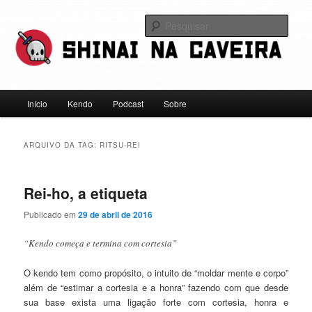
Pular
Pular
Falamos sobre kendo, mas não leve a gente a sério
para
para
Pesqu
o
o
conteúdo
conteúdo
Shinai na Caveira
principal
secundário
Menu
Início
Kendo
Podcast
Sobre
principal
ARQUIVO DA TAG:
RITSU-REI
Rei-ho, a etiqueta
Publicado em
29 de abril de 2016
“Kendo começa e termina com cortesia”
O kendo tem como propósito, o intuito de “moldar mente e corpo”
além de “estimar a cortesia e a honra” fazendo com que desde
sua base exista uma ligação forte com cortesia, honra e