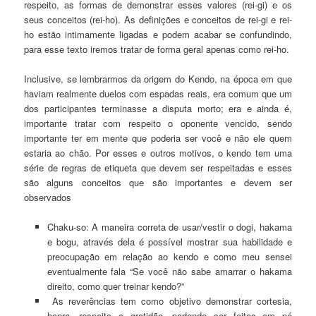
respeito, as formas de demonstrar esses valores (rei-gi) e os
seus conceitos (rei-ho). As definições e conceitos de rei-gi e rei-
ho estão intimamente ligadas e podem acabar se confundindo,
para esse texto iremos tratar de forma geral apenas como rei-ho.
Inclusive, se lembrarmos da origem do Kendo, na época em que
haviam realmente duelos com espadas reais, era comum que um
dos participantes terminasse a disputa morto; era e ainda é,
importante tratar com respeito o oponente vencido, sendo
importante ter em mente que poderia ser você e não ele quem
estaria ao chão. Por esses e outros motivos, o kendo tem uma
série de regras de etiqueta que devem ser respeitadas e esses
são alguns conceitos que são importantes e devem ser
observados
Chaku-so: A maneira correta de usar/vestir o dogi, hakama
e bogu, através dela é possível mostrar sua habilidade e
preocupação em relação ao kendo e como meu sensei
eventualmente fala “Se você não sabe amarrar o hakama
direito, como quer treinar kendo?”
As reverências tem como objetivo demonstrar cortesia,
honra, respeito e gratidão, podendo ser feitas em pé