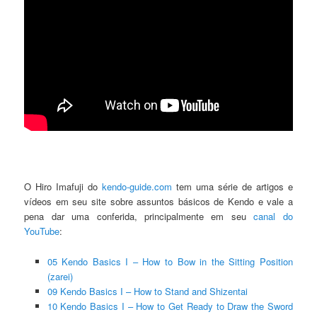
O Hiro Imafuji do
kendo-guide.com
tem uma série de artigos e
vídeos em seu site sobre assuntos básicos de Kendo e vale a
pena dar uma conferida, principalmente em seu
canal do
YouTube
:
05 Kendo Basics I – How to Bow in the Sitting Position
(zarei)
09 Kendo Basics I – How to Stand and Shizentai
10 Kendo Basics I – How to Get Ready to Draw the Sword