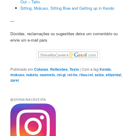
Out – Taito
Sitting, Mokuso, Sitting Bow and Getting up in Kendo
—
Dúvidas, reclamações ou sugestões deixe um comentário ou
envie um e-mail para
Publicado em
Colunas
,
Reflexões
,
Texto
|
Com a tag
Kendo
,
mokuso
,
nuketo
,
osameto
,
rei-gi
,
rei-ho
,
ritsu-rei
,
seiza
,
shizentai
,
zarei
@SHINAINACAVEIRA